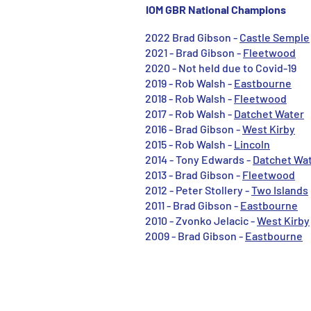
IOM GBR National Champions
2022 Brad Gibson -
Castle Semple
2021 - Brad Gibson -
Fleetwood
2020 - Not held due to Covid-19
2019 - Rob Walsh -
Eastbourne
2018 - Rob Walsh -
Fleetwood
2017 - Rob Walsh -
Datchet Water
2016 - Brad Gibson -
West Kirby
2015 - Rob Walsh -
Lincoln
2014 - Tony Edwards -
Datchet Wa
2013 - Brad Gibson -
Fleetwood
2012 - Peter Stollery -
Two Islands
2011 - Brad Gibson -
Eastbourne
2010 - Zvonko Jelacic -
West Kirby
2009 - Brad Gibson -
Eastbourne
IOM Resources
Sail Numbering
Register your boat