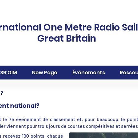
rnational One Metre Radio Sai
Great Britain
#39;OIM
New Page
Événements
Ressou
t?
ent national?
t le 7e événement de classement et, pour beaucoup, le point 
er viennent pour trois jours de courses compétitives et serrées
s recevez 100 points, chaque