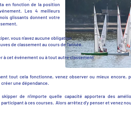
ta en fonction de la position
événement. Les 4 meilleurs
mois glissants donnent votre
assement.
iper, vous n'avez aucune obligation
euves de classement au cours de l'année.
r à cet événement ou à tout autre classement
ent tout cela fonctionne, venez observer ou mieux encore, po
nt créer une dépendance.
l skipper de n'importe quelle capacité apportera des améli
participant à ces courses. Alors arrêtez d'y penser et venez no